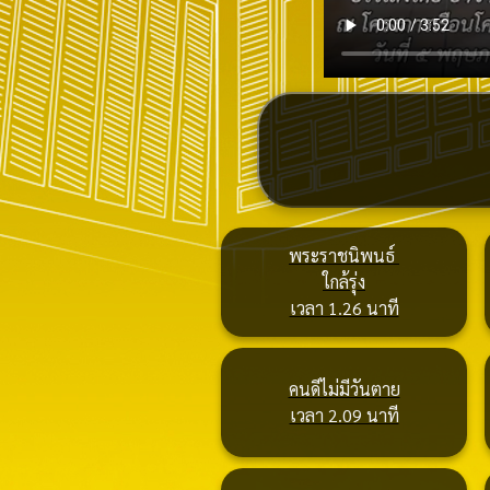
พระราชนิพนธ์
ใกล้รุ่ง
เวลา 1.26 นาที
คนดีไม่มีวันตาย
เวลา 2.09 นาที