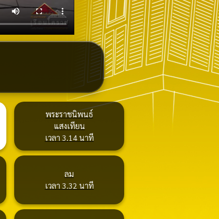
พระราชนิพนธ์
แสงเทียน
เวลา 3.14 นาที
ลม
เวลา 3.32 นาที