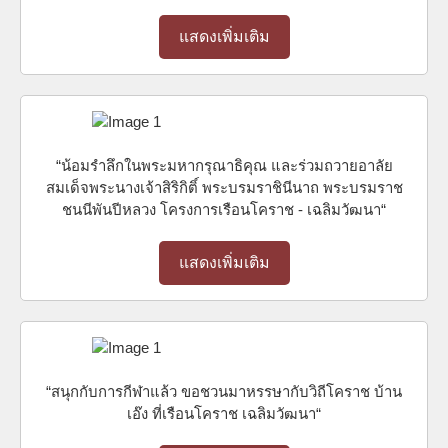
แสดงเพิ่มเติม
“น้อมรำลึกในพระมหากรุณาธิคุณ และร่วมถวายอาลัย
สมเด็จพระนางเจ้าสิริกิติ์ พระบรมราชินีนาถ พระบรมราช
ชนนีพันปีหลวง โครงการเรือนโคราช - เฉลิมวัฒนา“
แสดงเพิ่มเติม
“สนุกกับการกีฬาแล้ว ขอชวนมาหรรษากับวิถีโคราช บ้าน
เอ๊ง ที่เรือนโคราช เฉลิมวัฒนา“