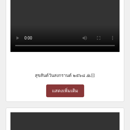
สุขสันต์วันสงกรานต์ ๒๕๖๘ 🙏🏻
แสดงเพิ่มเติม