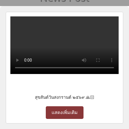
สุขสันต์วันสงกรานต์ ๒๕๖๙ 🙏🏻
แสดงเพิ่มเติม