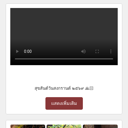
สุขสันต์วันสงกรานต์ ๒๕๖๙ 🙏🏻
แสดงเพิ่มเติม