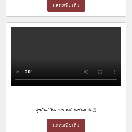
แสดงเพิ่มเติม
สุขสันต์วันสงกรานต์ ๒๕๖๘ 🙏🏻
แสดงเพิ่มเติม